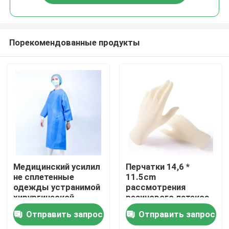
Порекомендованные продукты
Дом
Медицинский усилил
Перчатки 14,6 *
не сплетенные
11.5cm
одежды устранимой
рассмотрения
Продукты
хирургической
резинового латекса
мантии изоляции
стерильные
Отправить запрос
Отправить запрос
стерильные
устранимые для
О нас
больницы