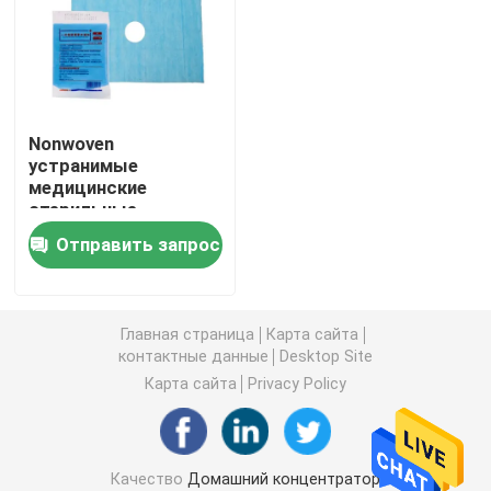
концентратор кислорода перемещения
высокий концентратор кислорода подачи
Nonwoven
устранимые
медицинские
Портативные машины Nebulizer
стерильные
хирургические
Отправить запрос
задрапировывают
Медицинский прибор всасывания
сторону листа
полотенца
отверстия
Домашний монитор сатурации кислорода
Главная страница
Карта сайта
контактные данные
Desktop Site
Карта сайта
Privacy Policy
Термометр домочадца цифровой
Монитор кровяного давления домочадца
Качество
Домашний концентратор