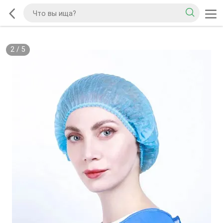
2
/
5