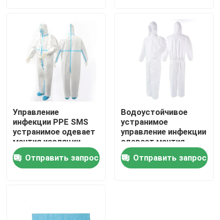
Путешествие фабрики
Свяжитесь мы
Новости
Управление
Водоустойчивое
Случаи
инфекции PPE SMS
устранимое
устранимое одевает
управление инфекции
мантия изоляции
одевает мантия
безопасности
изоляции
Спросите цитату
Отправить запрос
Отправить запрос
защитная
безопасности
хирургическая
защитная не
сплетенная
Домашний концентратор кислорода
Медицинский концентратор кислорода