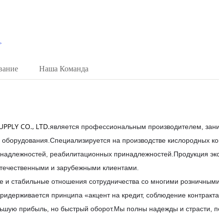
>
вание
Наша Команда
PLY CO., LTD.
является профессиональным производителем, за
 оборудования.Специализируется на производстве кислородных ко
инадлежностей, реабилитационных принадлежностей.Продукция экс
отечественными и зарубежными клиентами.
е и стабильные отношения сотрудничества со многими розничными
придерживается принципа «акцент на кредит, соблюдение контракта»
льшую прибыль, но быстрый оборот.Мы полны надежды и страсти, 