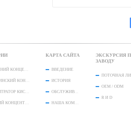
РИИ
КАРТА САЙТА
ЭКСКУРСИЯ 
ЗАВОДУ
ДОМАШНИЙ КОНЦЕНТРАТОР КИСЛОРОДА
ВВЕДЕНИЕ
ПОТОЧНАЯ Л
МЕДИЦИНСКИЙ КОНЦЕНТРАТОР КИСЛОРОДА
ИСТОРИЯ
OEM / ODM
КОНЦЕНТРАТОР КИСЛОРОДА ПЕРЕМЕЩЕНИЯ
ОБСЛУЖИВАНИЕ
R И D
ВЫСОКИЙ КОНЦЕНТРАТОР КИСЛОРОДА ПОДАЧИ
НАША КОМАНДА