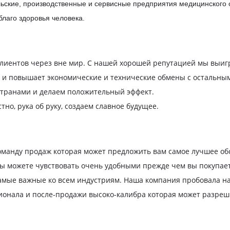
ские, производственные и сервисные предприятия медицинского 
благо здоровья человека.
лиентов через вне мир. С нашей хорошей репутацией мы выиг
и повышает экономические и технические обмены с остальным
странами и делаем положительный эффект.
но, рука об руку, создаем славное будущее.
анду продаж которая может предложить вам самое лучшее обс
 можете чувствовать очень удобными прежде чем вы покупаете 
самые важные ко всем индустриям. Наша компания пробовала н
онала и после-продажи высоко-калибра которая может разреш