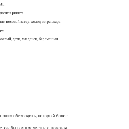
ML
циенты ринита
ит, носовой затор, холод ветра, жара
тра
ослый, дети, младенец, беременная
ножко обезводить, который более
, слабы в ингредиентах, помогая