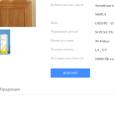
Количество мин заказа:
Английская 
500PCS
Цена:
USD3/PC - U
Упаковывая детали:
50 PCS/CTN
Время доставки:
30-45days
Условия оплаты:
L/C, T/T
Поставка способности:
10000 ПК в 
КОНТАКТ
 Продукции