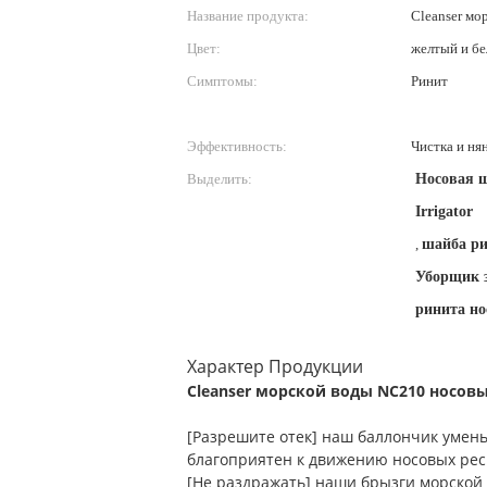
Название продукта:
Cleanser мо
Цвет:
желтый и б
Симптомы:
Ринит
Эффективность:
Чистка и ня
Выделить:
Носовая 
Irrigator
,
шайба ри
Уборщик з
ринита но
Характер Продукции
Cleanser морской воды NC210 носов
[Разрешите отек] наш баллончик умен
благоприятен к движению носовых рес
[Не раздражать] наши брызги морской 