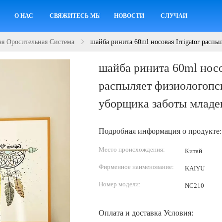
О НАС
СВЯЖИТЕСЬ МЫ
НОВОСТИ
СЛУЧАИ
ая Оросительная Система
шайба ринита 60ml носовая Irrigator расп
шайба ринита 60ml носов
распыляет физиологопс
уборщика заботы младе
Подробная информация о продукте:
Место происхождения:
Китай
Фирменное наименование:
KAIYU
Номер модели:
NC210
Оплата и доставка Условия: