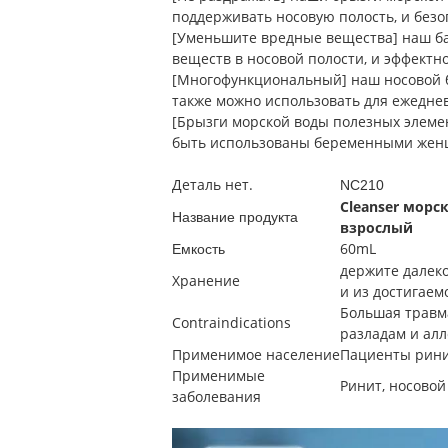
поддерживать носовую полость, и без
[Уменьшите вредные вещества] наш б
веществ в носовой полости, и эффектн
[Многофункциональный] наш носовой б
также можно использовать для ежедне
[Брызги морской воды полезных элемент
быть использованы беременными женщ
Деталь нет.
NC210
Cleanser морс
Название продукта
взрослый
60mL
Емкость
держите далеко
Хранение
и из достигаем
Большая травма
Contraindications
разладам и ал
Применимое население
Пациенты рин
Применимые
Ринит, носовой
заболевания