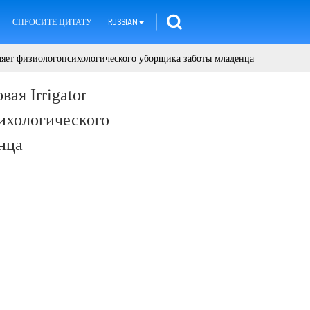
СПРОСИТЕ ЦИТАТУ
RUSSIAN
ыляет физиологопсихологического уборщика заботы младенца
ая Irrigator
ихологического
нца