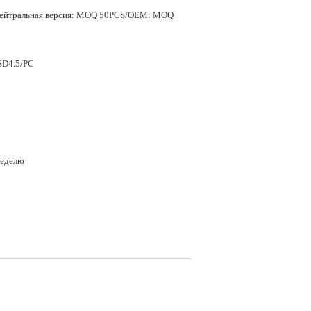
нейтральная версия: MOQ 50PCS/OEM: MOQ
SD4.5/PC
неделю