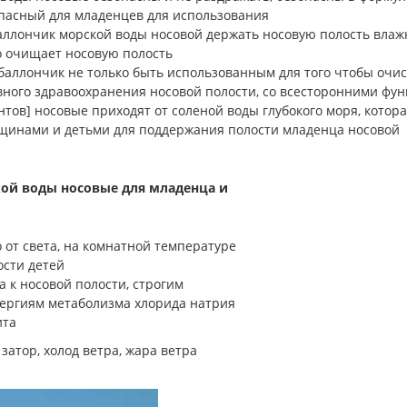
опасный для младенцев для использования
аллончик морской воды носовой держать носовую полость вла
о очищает носовую полость
аллончик не только быть использованным для того чтобы очист
вного здравоохранения носовой полости, со всесторонними фу
ов] носовые приходят от соленой воды глубокого моря, которая
инами и детьми для поддержания полости младенца носовой
кой воды носовые для младенца и
 от света, на комнатной температуре
ости детей
 к носовой полости, строгим
лергиям метаболизма хлорида натрия
ита
 затор, холод ветра, жара ветра