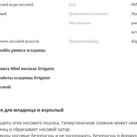
рской воды носовой
Том:
60
елый
Применимое populatio:
Па
Заболевания:
рин
ве
нчить носовой полости
Применимый ряд:
Взр
шайба ринита младенца
нита 60ml носовая Irrigator
,
аботы младенца Irrigator
совой
ые для младенца и взрослый
ьшить отек носового mucosa. Гипертоничное соляное может нем
ниц и сбрасывает носовой затор
воды носовые безопасны и не раздражать, безопасны в формуле