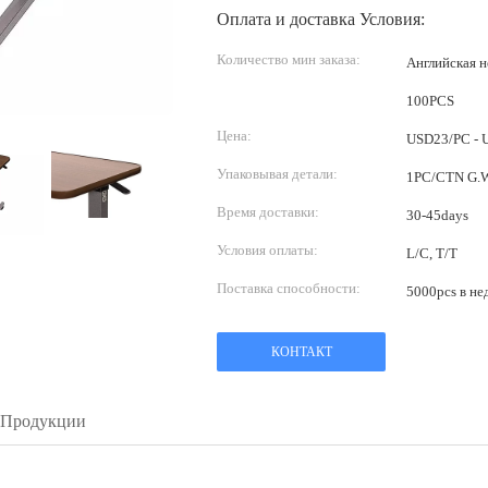
Оплата и доставка Условия:
Количество мин заказа:
Английская 
100PCS
Цена:
USD23/PC - 
Упаковывая детали:
1PC/CTN G.W.
Время доставки:
30-45days
Условия оплаты:
L/C, T/T
Поставка способности:
5000pcs в не
КОНТАКТ
 Продукции