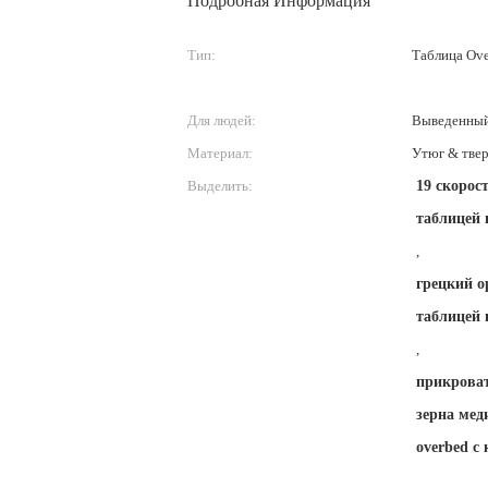
Подробная Информация
Тип:
Таблица Ov
Для людей:
Выведенный 
Материал:
Утюг & твер
Выделить:
19 скорос
таблицей 
,
грецкий о
таблицей 
,
прикроват
зерна ме
overbed с