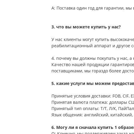
A: Поставка один год для гарантии, мы
3. что вы можете купить у нас?
У нас клиенты могут купить высококач
реабилитационный аппарат и другое с
4. почему вы должны покупать у нас, а
Качество нашей продукции гарантиров
поставщиками, мы гораздо более досто
5. какие услуги мы можем предоста
Принятые условия доставки: FOB, CIF, 
Принятая валюта платежа: доллары СШ
Принятый тип оплаты: Т/Т, Л/К, ПайПал
Язык общения: английский, китайский,
6. Могу ли я сначала купить 1 образ
О: Конечно, мы поддерживаем заказ на