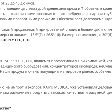
от 28 до 40 дюймов.
я столешница с текстурой древесины ореха и Т-образным крае
ть — толстая хромированная (не посеребренная) сварная труб
мовыми поворотными роликами. Обеспечивает долговременную 
- самый продаваемый прикроватный столик в больницах и клин
змеры основания: 15,5"(Г) x 26,5"(Ш); Размеры столешницы: 30"(Д) 
UPPLY CO., LTD.
 SUPPLY CO., LTD, являемся профессиональной компанией, кот
медицинского оборудования, концентраторов кислорода, небула
.Наши продукты очень популярны на мировом рынке, особенно
зию на импорт и экспорт, KAIYU MEDICAL уже установила деловы
там различные продукты с высоким качеством и разумной це
ество?