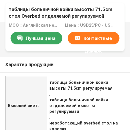
таблицы больничной койки высоты 71.5cm
стол Overbed отделяемой регулируемой
неработающий на колесах
MOQ：Английская нейтральная версия: MOQ 10PC/OEM: MOQ 100PCS
Цена：USD25/PC - USD28/PC
Лучшая цена
контактные
данные
Характер продукции
таблица больничной койки
высоты 71.5cm регулируемая
,
таблица больничной койки
Высокий свет:
отделяемой высоты
регулируемая
,
неработающий overbed стол на
колесах