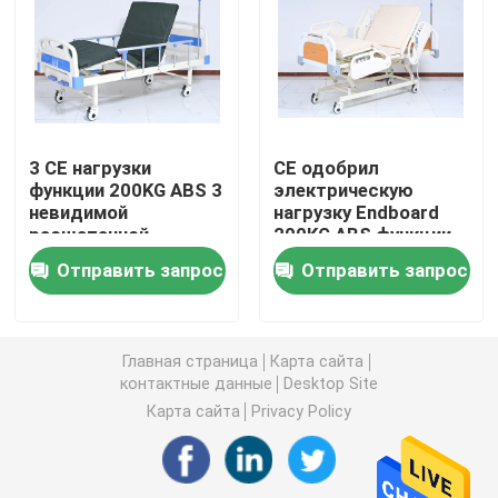
концентратор кислорода перемещения
высокий концентратор кислорода подачи
3 CE нагрузки
CE одобрил
функции 200KG ABS 3
электрическую
Портативные машины Nebulizer
невидимой
нагрузку Endboard
расшатанной
200KG ABS функции
кровати ухода
кровати 3 ухода
Медицинский прибор всасывания
Отправить запрос
Отправить запрос
больницы ручной
больницы
Домашний монитор сатурации кислорода
Главная страница
Карта сайта
контактные данные
Desktop Site
Термометр домочадца цифровой
Карта сайта
Privacy Policy
Монитор кровяного давления домочадца