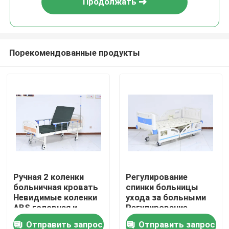
Продолжать
Порекомендованные продукты
Дом
Ручная 2 коленки
Регулирование
больничная кровать
спинки больницы
Продукты
Невидимые коленки
ухода за больными
ABS головная и
Регулирование
конечная панель с 5
высоты кровати
Отправить запрос
Отправить запрос
О нас
'медицинские
ABS Подъемный