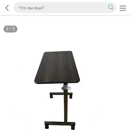
2
/
5