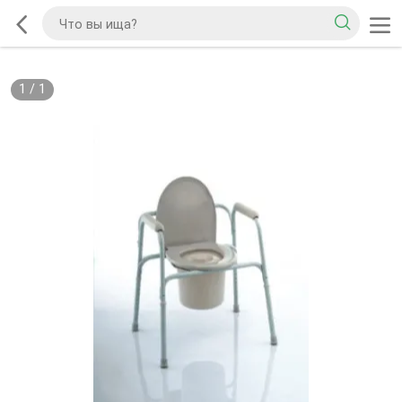
1
/
1