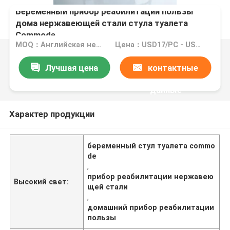
Беременный прибор реабилитации пользы
дома нержавеющей стали стула туалета
Commode
MOQ：Английская нейтральная версия: MOQ 10PC/OEM: MOQ 100PCS
Цена：USD17/PC - USD25/PC
Лучшая цена
контактные
данные
Характер продукции
беременный стул туалета commo
de
,
прибор реабилитации нержавею
Высокий свет:
щей стали
,
домашний прибор реабилитации
пользы