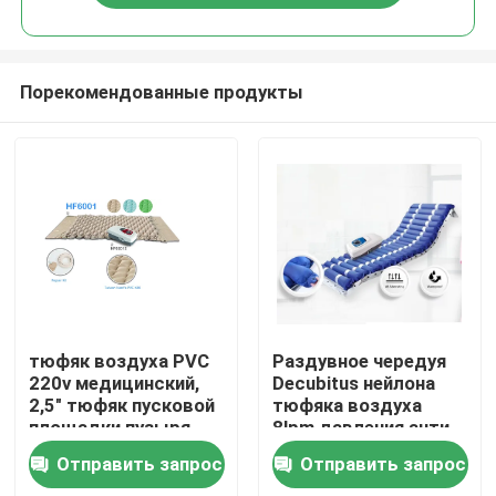
Порекомендованные продукты
Дом
тюфяк воздуха PVC
Раздувное чередуя
220v медицинский,
Decubitus нейлона
2,5" тюфяк пусковой
тюфяка воздуха
Продукты
площадки пузыря
8lpm давления анти-
Отправить запрос
Отправить запрос
О нас