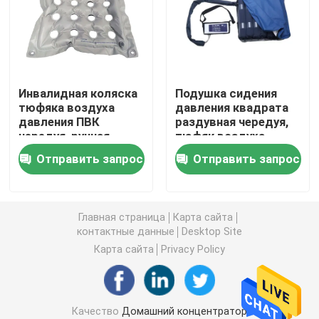
концентратор кислорода перемещения
высокий концентратор кислорода подачи
Инвалидная коляска
Подушка сидения
тюфяка воздуха
давления квадрата
давления ПВК
раздувная чередуя,
Портативные машины Nebulizer
чередуя, ручная
тюфяк воздуха
пусковая площадка
больничной койки
Отправить запрос
Отправить запрос
воздушного пузыря
TPU
Медицинский прибор всасывания
тюфяка давления
Домашний монитор сатурации кислорода
Главная страница
Карта сайта
контактные данные
Desktop Site
Карта сайта
Privacy Policy
Термометр домочадца цифровой
Монитор кровяного давления домочадца
Качество
Домашний концентратор