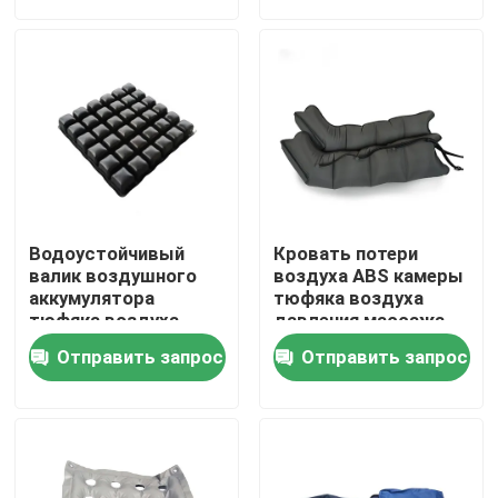
Путешествие фабрики
Свяжитесь мы
Новости
Водоустойчивый
Кровать потери
Случаи
валик воздушного
воздуха ABS камеры
аккумулятора
тюфяка воздуха
тюфяка воздуха
давления массажа
давления TPU
чередуя низкая
Спросите цитату
Отправить запрос
Отправить запрос
чередуя статический
Домашний концентратор кислорода
Медицинский концентратор кислорода