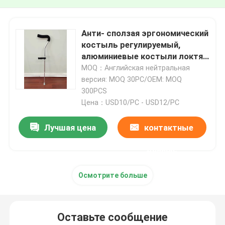
Анти- сползая эргономический
костыль регулируемый,
алюминиевые костыли локтя
ходока тросточки
MOQ：Английская нейтральная
версия: MOQ 30PC/OEM: MOQ
300PCS
Цена：USD10/PC - USD12/PC
Лучшая цена
контактные
данные
Осмотрите больше
Оставьте сообщение