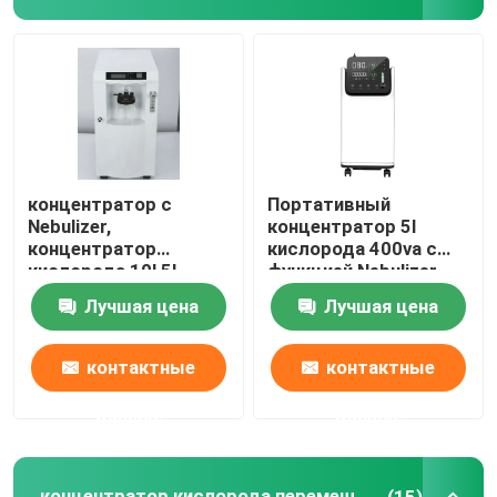
концентратор с
Портативный
Nebulizer,
концентратор 5l
концентратор
кислорода 400va с
кислорода 10l 5l
функцией Nebulizer,
портативный
литром 220v
Лучшая цена
Лучшая цена
кислорода AC 8l
концентратора 10
кислорода 50hz
Дом
контактные
контактные
данные
данные
Продукты
О нас
концентратор кислорода перемещения
(15)