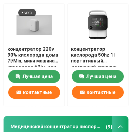
концентратор 220v
концентратор
90% кислорода дома
кислорода 50hz 1l
7l/Min, мини машина
портативный
кислорода 50hz для
домашний, машина
дома
кислорода
Лучшая цена
Лучшая цена
домочадца 7lpm
контактные
контактные
данные
данные
Медицинский концентратор кислорода
(9)