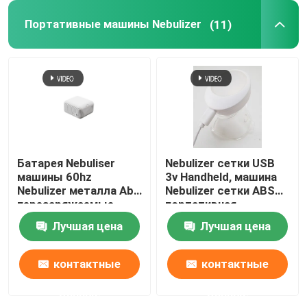
Портативные машины Nebulizer
(11)
Портативный регулятор кислорода
Светлая складная кресло-коляска
Анти- отражательные солнечные очки
На открытом воздухе спортивное оборудование
Батарея Nebuliser
Nebulizer сетки USB
машины 60hz
3v Handheld, машина
Nebulizer металла Abs
Nebulizer сетки ABS
перезаряжаемые
портативная
Прибор реабилитации
портативная
Лучшая цена
Лучшая цена
работала
Кровать больницы нянча
контактные
контактные
Электрическая носовая оросительная система
данные
данные